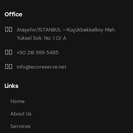
Office
Ataşehir/lSTANBUL —
Küçükbakkalkoy Mah.
Yüksel Sok. No: 1 O/ A
+90 216 999 5485
info@ecoreserve.net
Links
Home
About Us
Services